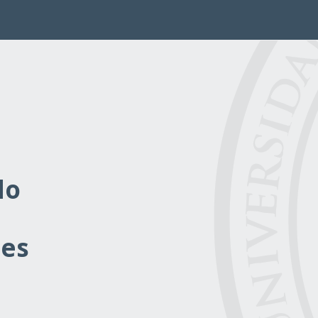
do
les