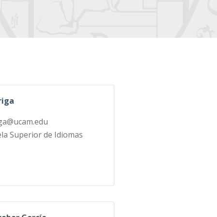
riga
iga@ucam.edu
la Superior de Idiomas