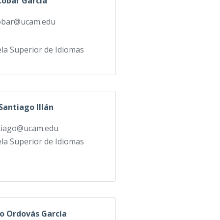
cobar García
obar@ucam.edu
la Superior de Idiomas
 Santiago Illán
tiago@ucam.edu
la Superior de Idiomas
o Ordovás García