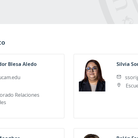
to
dor Blesa Aledo
Silvia So
ucam.edu
ssor
Escue
torado Relaciones
les