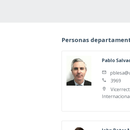
Personas departamen
Pablo Salva
pblesa@
3969
Vicerrec
Internaciona