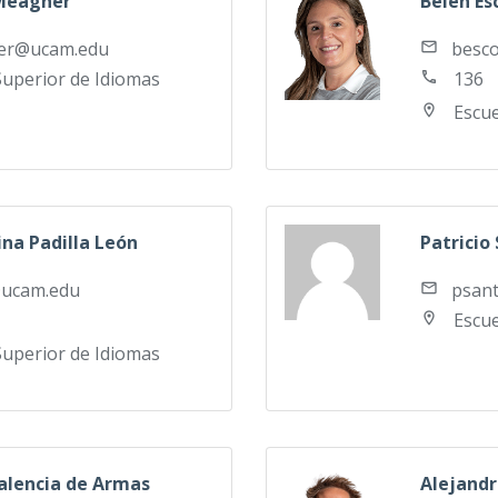
 Meagher
Belén Es
besc
er@ucam.edu
136
Superior de Idiomas
Escue
ina Padilla León
Patricio
@ucam.edu
psan
Escue
Superior de Idiomas
alencia de Armas
Alejandr