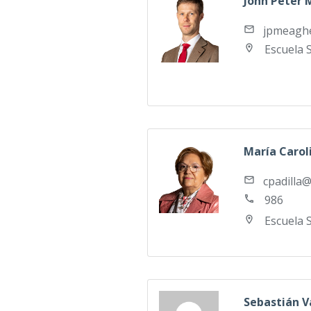
John Peter
jpmeagh
Escuela 
María Carol
cpadilla
986
Escuela 
Sebastián V