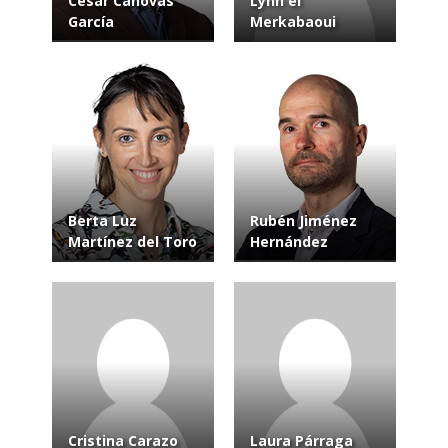
César Cánovas
Lynn el
García
Merkabaoui
Berta Luz
Rubén Jiménez
Martínez del Toro
Hernández
Cristina Carazo
Laura Párraga