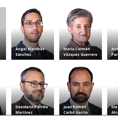
Ángel Martínez
María Carmen
Ant
Sánchez
Vázquez Guerrero
Par
Desiderio Parrilla
Juan Ramón
Die
Martínez
Carbó García
Alc