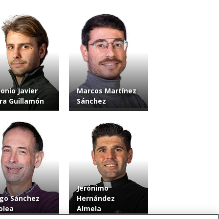
onio Javier
Marcos Martínez
ra Guillamón
Sánchez
Jerónimo
go Sánchez
Hernández
olea
Almela