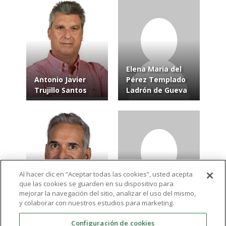
Elena Maria del
Antonio Javier
Pérez Templado
Trujillo Santos
Ladrón de Gueva
Al hacer clic en “Aceptar todas las cookies”, usted acepta
que las cookies se guarden en su dispositivo para
Jesús Enrique
Cesar Toledo
mejorar la navegación del sitio, analizar el uso del mismo,
Mesones Peral
Garcia
y colaborar con nuestros estudios para marketing.
Configuración de cookies