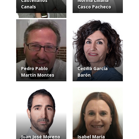
Castellanos
Norma Liliana
Canals
Casco Pacheco
Pedro Pablo
Cecilia García
Martín Montes
Barón
Juan José Moreno
Isabel María