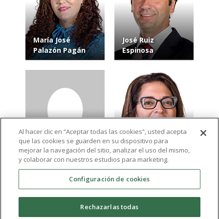
María José
José Ruiz
Palazón Pagán
Espinosa
Al hacer clic en “Aceptar todas las cookies”, usted acepta
Francisco Javier
que las cookies se guarden en su dispositivo para
Meseguer
Silvia Fuensanta
mejorar la navegación del sitio, analizar el uso del mismo,
Espinosa
Durán Alonso
y colaborar con nuestros estudios para marketing.
Configuración de cookies
Ver más resultados
Rechazarlas todas