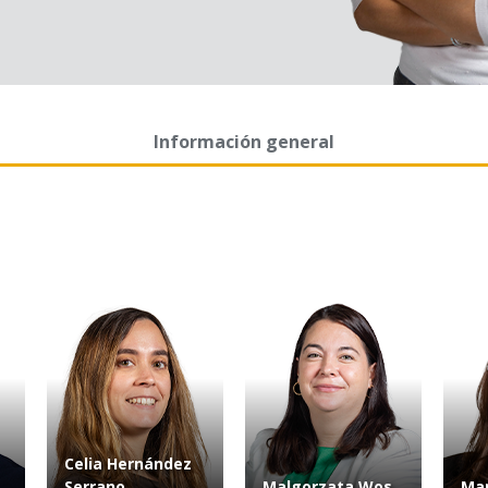
Información general
Celia Hernández
Serrano
Malgorzata Wos
Mar