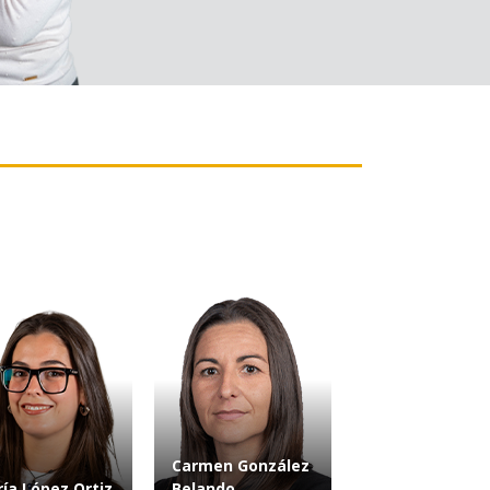
Carmen González
ía López Ortiz
Belando