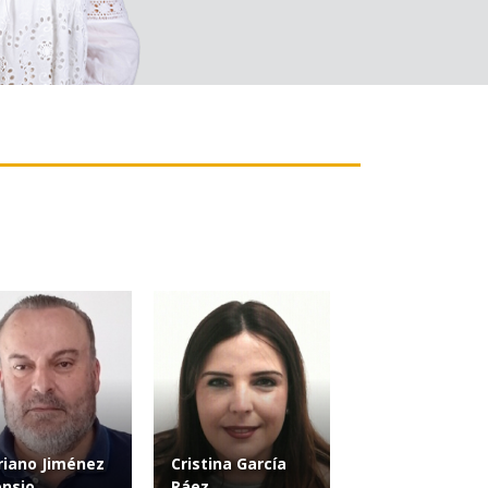
iano Jiménez
Cristina García
nsio
Ráez