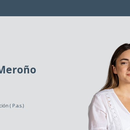
 Meroño
ón ( P.a.s.)