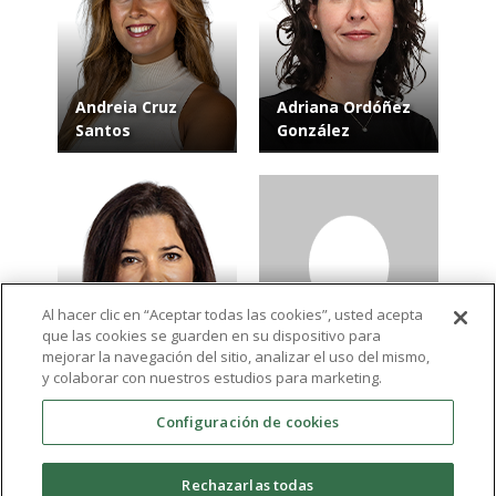
Andreia Cruz
Adriana Ordóñez
Santos
González
Al hacer clic en “Aceptar todas las cookies”, usted acepta
que las cookies se guarden en su dispositivo para
Isabel María
David Palazón
mejorar la navegación del sitio, analizar el uso del mismo,
Martínez Alcalá
Palau
y colaborar con nuestros estudios para marketing.
Configuración de cookies
Ver más resultados
Rechazarlas todas