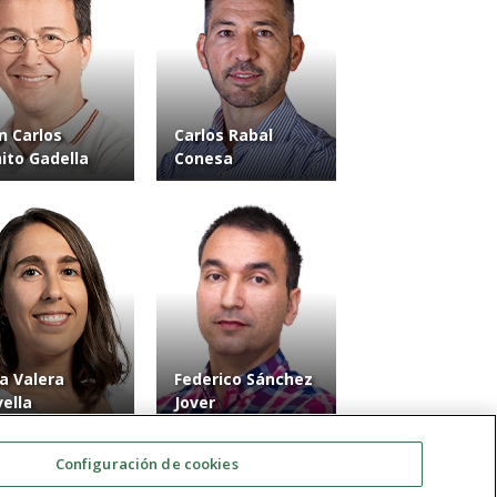
n Carlos
Carlos Rabal
ito Gadella
Conesa
sa Valera
Federico Sánchez
ella
Jover
Configuración de cookies