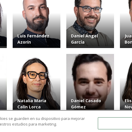
Luis Fernández
Daniel Ángel
Jua
Azorín
García
Bon
Natalia María
Daniel Casado
Eli
Calín Lorca
Gómez
Nov
ookies se guarden en su dispositivo para mejorar
nuestros estudios para marketing.