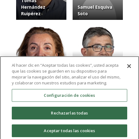
Tomás
Hernández
Samuel Esquiva
Ruipérez
Soto
Al hacer clic en “Aceptar todas las cookies”, usted acepta
que las cookies se guarden en su dispositivo para
María Rodriguez
Manuel José
mejorar la navegación del sitio, analizar el uso del mismo,
Miñón Ferrán
Párraga Ramírez
y colaborar con nuestros estudios para marketing.
Configuración de cookies
Ver más resultados
Rechazarlas todas
expand_more
Aceptar todas las cookies