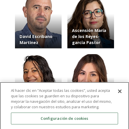
Ascensión María
David Escribano
de los Reyes-
Martínez
garcía Pastor
Al hacer clic en “Aceptar todas las cookies”, usted acepta
que las cookies se guarden en su dispositivo para
Vanessa Arizo
Tamara Yacobis
mejorar la navegación del sitio, analizar el uso del mismo,
Luque
Cervantes
y colaborar con nuestros estudios para marketing.
Configuración de cookies