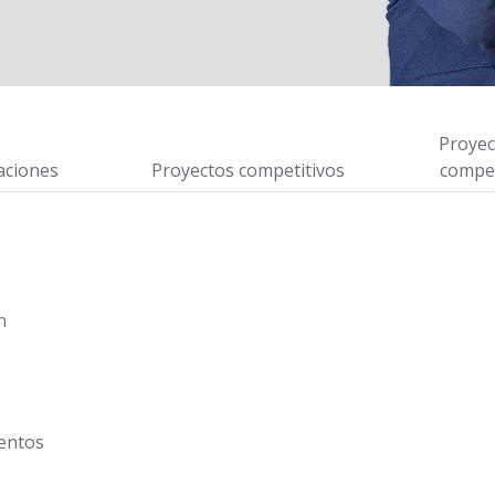
Proyec
aciones
Proyectos competitivos
compet
n
mentos