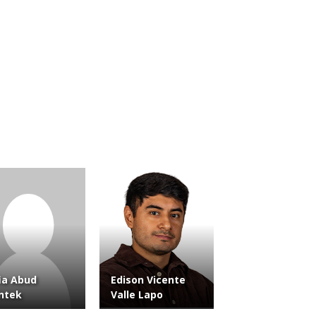
ia Abud
Edison Vicente
ntek
Valle Lapo