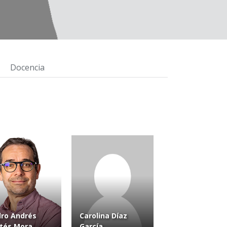
Docencia
ro Andrés
Carolina Díaz
tés Mora
García