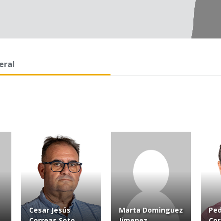
eral
Cesar Jesús
Marta Dominguez
Ped
Correas Soto
Jimenez
Cor