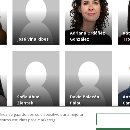
Adriana Ordóñez
Kat
José Viña Ribes
González
Tr
Sofia Abud
David Palazón
Ant
Zientek
Palau
Car
ookies se guarden en su dispositivo para mejorar
nuestros estudios para marketing.
Ver más resultados