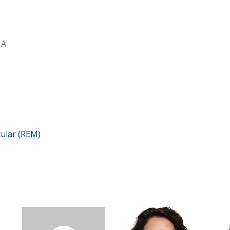
 A
ular (REM)