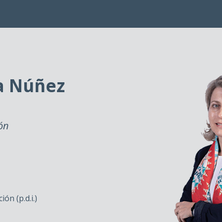
la Núñez
ión
ón (p.d.i.)