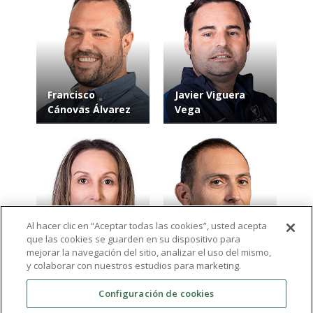
Francisco
Javier Viguera
Cánovas Álvarez
Vega
Al hacer clic en “Aceptar todas las cookies”, usted acepta
que las cookies se guarden en su dispositivo para
María José Maciá
Juan Alfonso
mejorar la navegación del sitio, analizar el uso del mismo,
Andreu
García Roca
y colaborar con nuestros estudios para marketing.
Configuración de cookies