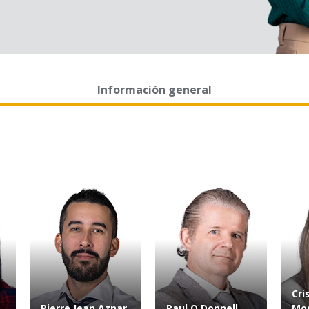
Información general
Cri
Pierre Jean Aznar
Paul O Donnell
Mo