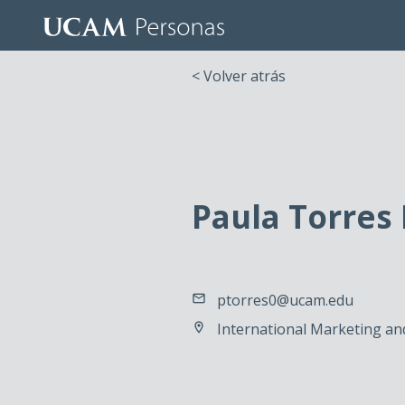
< Volver atrás
Paula Torres
ptorres0@ucam.edu
International Marketing an