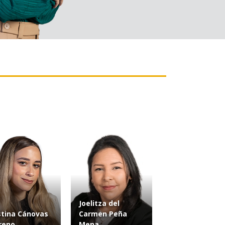
Joelitza del
stina Cánovas
Carmen Peña
reno
Mena