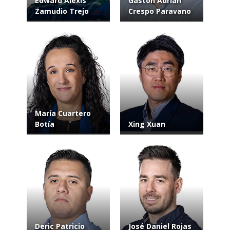
Edward Alexis
Gastón Adrián
Zamudio Trejo
Crespo Paravano
María Cuartero
Botía
Xing Xuan
Deric Patricio
José Daniel Rojas