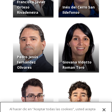
Francisco Javier
Orteso
Inés del Cerro San
Rivadeneira
Ildefonso
Pedro Jesús
Fernández
Giovana Vidotto
Olivares
Roman Toro
Al hacer clic en “Aceptar todas las cookies”, usted acepta