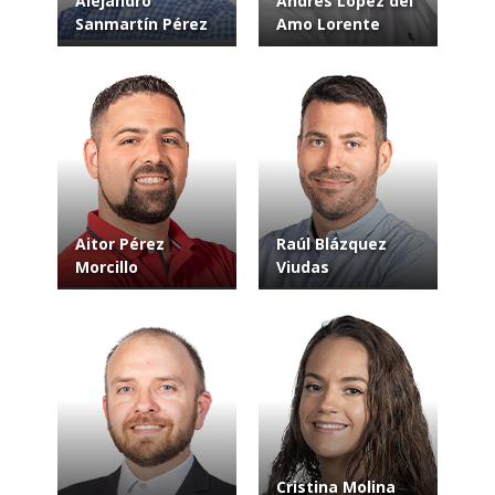
Alejandro
Andrés López del
Sanmartín Pérez
Amo Lorente
Aitor Pérez
Raúl Blázquez
Morcillo
Viudas
Cristina Molina