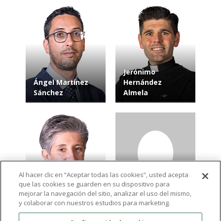
Jerónimo
Ángel Martínez
Hernández
Sánchez
Almela
Al hacer clic en “Aceptar todas las cookies”, usted acepta
que las cookies se guarden en su dispositivo para
María Carmen
Ramón Navarro
mejorar la navegación del sitio, analizar el uso del mismo,
Vázquez Guerrero
Gómez
y colaborar con nuestros estudios para marketing.