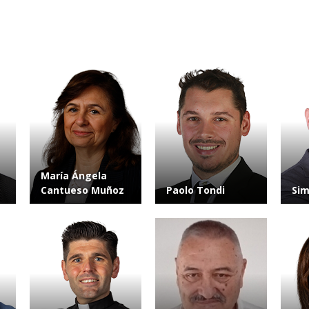
María Ángela
Cantueso Muñoz
Paolo Tondi
Sim