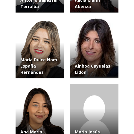
Antonio Ballester
Alicia Marin
Torralba
Abenza
María Dulce Nom
España
Ainhoa Cayuelas
Hernández
Lidón
Ana Maria
María Jesús