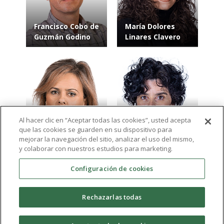
Francisco Cobo de
María Dolores
Guzmán Godino
Linares Clavero
Al hacer clic en “Aceptar todas las cookies”, usted acepta
que las cookies se guarden en su dispositivo para
Ana Josefa
María Belén Blesa
mejorar la navegación del sitio, analizar el uso del mismo,
Carmona Legaz
Aledo
y colaborar con nuestros estudios para marketing.
Configuración de cookies
Ver más resultados
Rechazarlas todas
expand_more