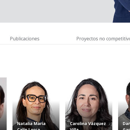
Publicaciones
Proyectos no competitiv
Natalia María
Carolina Vázquez
Dan
Calín Lorca
Villa
Gar