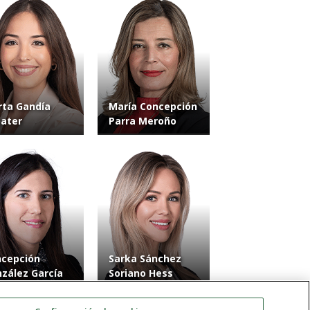
ta Gandía
María Concepción
ater
Parra Meroño
cepción
Sarka Sánchez
zález García
Soriano Hess