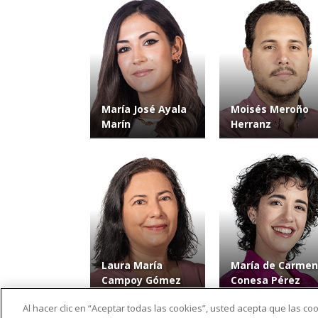
María José Ayala
Moisés Meroño
Marín
Herranz
Laura María
María de Carmen
Campoy Gómez
Conesa Pérez
Al hacer clic en “Aceptar todas las cookies”, usted acepta que las c