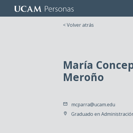
< Volver atrás
María Concep
Meroño
mcparra@ucam.edu
Graduado en Administración