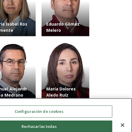
ía Isabel Ros
Eduardo Gómez
emente
Melero
uel Alejandr
María Dolores
ea Medrano
Aledo Ruíz
Configuración de cookies
Rechazarlas todas