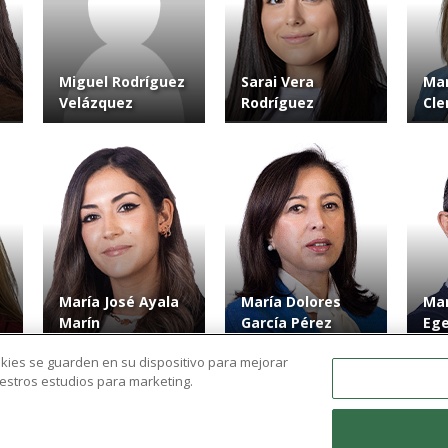
Miguel Rodríguez
Sarai Vera
Mar
Velázquez
Rodríguez
Cl
María José Ayala
María Dolores
Man
Marín
García Pérez
Eg
ookies se guarden en su dispositivo para mejorar
nuestros estudios para marketing.
Ver más resultados