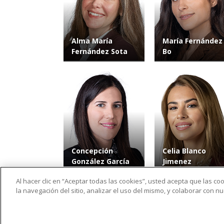
Alma María
María Fernández
Fernández Sota
Bo
Concepción
Celia Blanco
González García
Jimenez
Al hacer clic en “Aceptar todas las cookies”, usted acepta que las c
la navegación del sitio, analizar el uso del mismo, y colaborar con 