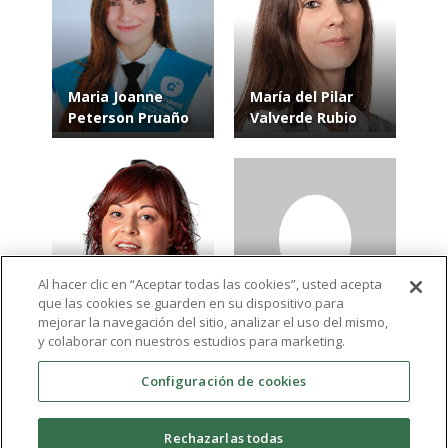
Maria Joanne
María del Pilar
Peterson Pruaño
Valverde Rubio
Al hacer clic en “Aceptar todas las cookies”, usted acepta
que las cookies se guarden en su dispositivo para
Alice Charlotte
Lynn el
mejorar la navegación del sitio, analizar el uso del mismo,
Viney Viney
Merkabaoui
y colaborar con nuestros estudios para marketing.
Configuración de cookies
Ver más resultados
Rechazarlas todas