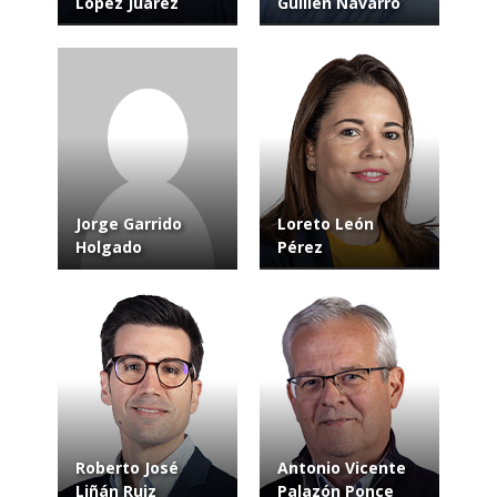
López Juárez
Guillén Navarro
Jorge Garrido
Loreto León
Holgado
Pérez
Roberto José
Antonio Vicente
Liñán Ruiz
Palazón Ponce