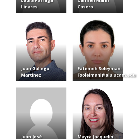
Laura Párraga
Carmen Marín
Linares
Casero
Juan Gallego
Fatemeh Soleymani
Martínez
Fsoleimani@alu.ucam.edu
Juan José
Mayra Jacquelin