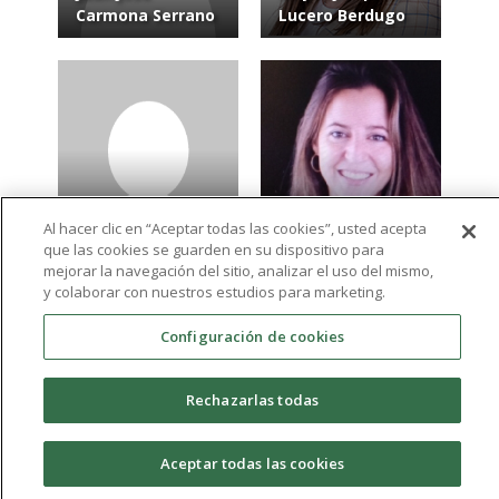
Carmona Serrano
Lucero Berdugo
Al hacer clic en “Aceptar todas las cookies”, usted acepta
Felipe Adriano
Ángela Fernández
que las cookies se guarden en su dispositivo para
Sáez Castillo
de Santiago
mejorar la navegación del sitio, analizar el uso del mismo,
y colaborar con nuestros estudios para marketing.
Configuración de cookies
Ver más resultados
expand_more
Rechazarlas todas
Aceptar todas las cookies