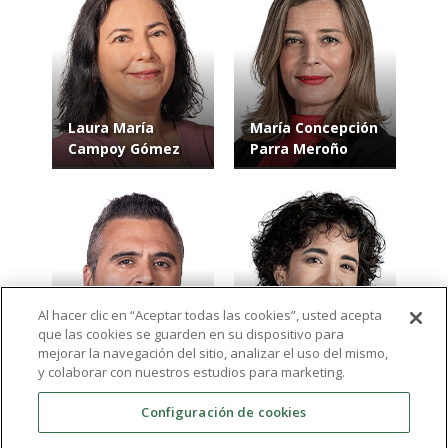
Laura María
María Concepción
Campoy Gómez
Parra Meroño
Al hacer clic en “Aceptar todas las cookies”, usted acepta
que las cookies se guarden en su dispositivo para
Eduardo Gómez
María de Carmen
mejorar la navegación del sitio, analizar el uso del mismo,
Melero
Conesa Pérez
y colaborar con nuestros estudios para marketing.
Configuración de cookies