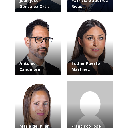
Juan José
Patricia Gutiérrez
González Ortiz
Rivas
Antonio
Esther Puerto
Candeloro
Martínez
María del Pilar
Francisco José