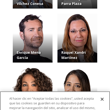
Vílchez Conesa
Parra Plaza
Enrique Mena
Raquel Xandri
García
Martínez
Al hacer clic en “Aceptar todas las cookies”, usted acepta
que las cookies se guarden en su dispositivo para
Elena Cuevas
Ester Carrión
mejorar la navegación del sitio, analizar el uso del mismo,