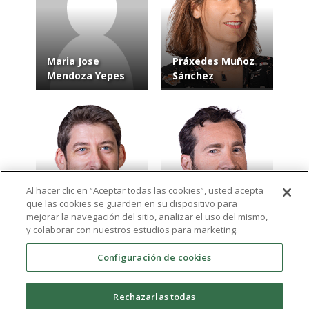
Maria Jose
Práxedes Muñoz
Mendoza Yepes
Sánchez
Al hacer clic en “Aceptar todas las cookies”, usted acepta
que las cookies se guarden en su dispositivo para
José Manuel
Enrique Mena
mejorar la navegación del sitio, analizar el uso del mismo,
Azorín Delegido
García
y colaborar con nuestros estudios para marketing.
Configuración de cookies
Ver más resultados
Rechazarlas todas