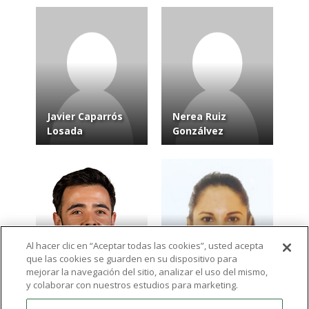
Javier Caparrós
Nerea Ruiz
Losada
Gonzálvez
Al hacer clic en “Aceptar todas las cookies”, usted acepta
que las cookies se guarden en su dispositivo para
Álvaro Ros
Lizette Alejandra
mejorar la navegación del sitio, analizar el uso del mismo,
Romero
Ortega Martínez
y colaborar con nuestros estudios para marketing.