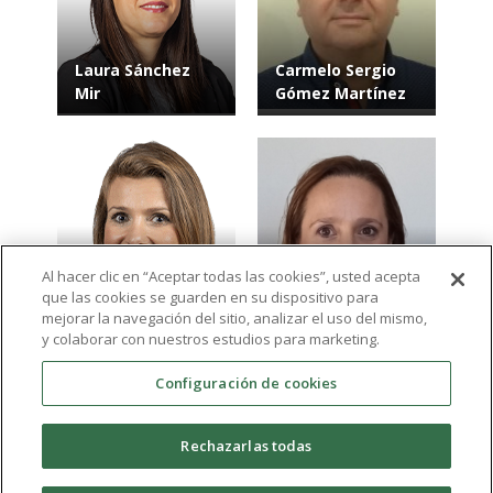
Laura Sánchez
Carmelo Sergio
Mir
Gómez Martínez
Al hacer clic en “Aceptar todas las cookies”, usted acepta
que las cookies se guarden en su dispositivo para
Isabel Morales
Pilar González
mejorar la navegación del sitio, analizar el uso del mismo,
Moreno
Ferreira
y colaborar con nuestros estudios para marketing.
Configuración de cookies
Ver más resultados
Rechazarlas todas
expand_more