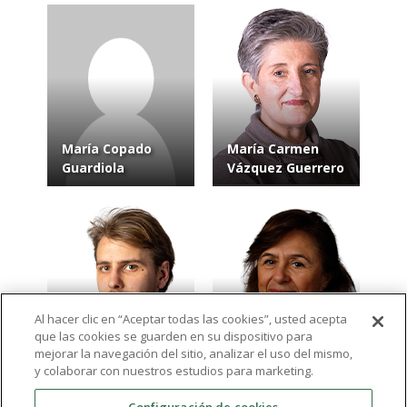
María Copado
María Carmen
Guardiola
Vázquez Guerrero
Al hacer clic en “Aceptar todas las cookies”, usted acepta
que las cookies se guarden en su dispositivo para
Antonio Javier
María Ángela
mejorar la navegación del sitio, analizar el uso del mismo,
Parra Guillamón
Cantueso Muñoz
y colaborar con nuestros estudios para marketing.